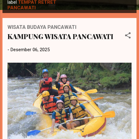
o
label
TEMPAT RETRET
PANCAWATI
s
t
i
WISATA BUDAYA PANCAWATI
n
KAMPUNG WISATA PANCAWATI
g
-
Desember 06, 2025
a
n