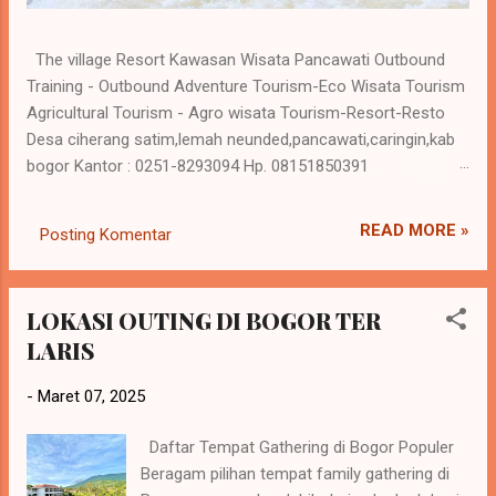
The village Resort Kawasan Wisata Pancawati Outbound
Training - Outbound Adventure Tourism-Eco Wisata Tourism
Agricultural Tourism - Agro wisata Tourism-Resort-Resto
Desa ciherang satim,lemah neunded,pancawati,caringin,kab
bogor Kantor : 0251-8293094 Hp. 08151850391
www.kampungwisatapancawati.online Yuuuy.... ke The village
Resort sarana OUTBOUND PANCAWATI Banyak kesenangan
READ MORE »
Posting Komentar
yang bisa dinikmati dari Pesiar Kampoeng Wisata pancawati
Banyak kesenangan yang bisa dinikmati dari kegiatan luar
ruangan. Bagi anak-anak, dewasa disinilah wahana
LOKASI OUTING DI BOGOR TER
mengumbar kebahagiaan dan membentuk kemandirian.
LARIS
kegiatan luar ruangan. Bagi anak-anak, dewasa disinilah
wahana mengumbar kebahagiaan dan membentuk
-
Maret 07, 2025
kemandirian. Merupakan salah satu fasilitas dari pelayanan
Kawasan wisata pancawati yang menyediakan paket-paket
Daftar Tempat Gathering di Bogor Populer
kegiatan tersebut. Setiap kegiatan akan didukung oleh
Beragam pilihan tempat family gathering di
sarana yang lengkap dan berstandar serta SDM yang