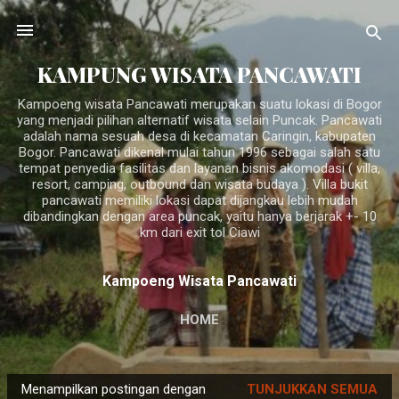
Langsung ke konten utama
KAMPUNG WISATA PANCAWATI
Kampoeng wisata Pancawati merupakan suatu lokasi di Bogor
yang menjadi pilihan alternatif wisata selain Puncak. Pancawati
adalah nama sesuah desa di kecamatan Caringin, kabupaten
Bogor. Pancawati dikenal mulai tahun 1996 sebagai salah satu
tempat penyedia fasilitas dan layanan bisnis akomodasi ( villa,
resort, camping, outbound dan wisata budaya ). Villa bukit
pancawati memiliki lokasi dapat dijangkau lebih mudah
dibandingkan dengan area puncak, yaitu hanya berjarak +- 10
km dari exit tol Ciawi
Kampoeng Wisata Pancawati
HOME
P
Menampilkan postingan dengan
TUNJUKKAN SEMUA